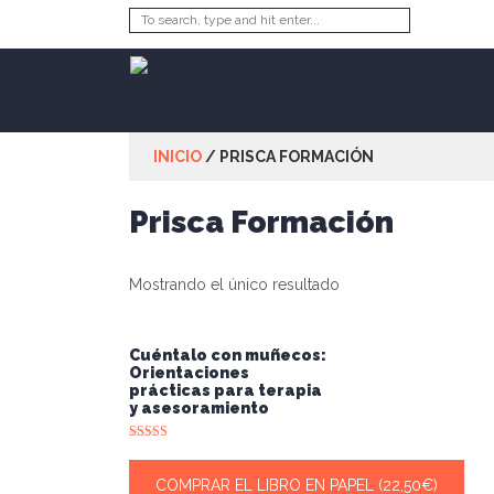
INICIO
/ PRISCA FORMACIÓN
Prisca Formación
Mostrando el único resultado
Cuéntalo con muñecos:
Orientaciones
prácticas para terapia
y asesoramiento
Valorado con
5.00
de 5
COMPRAR EL LIBRO EN PAPEL (22,50€)