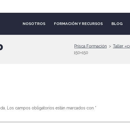
NOSOTROS
FORMACIÓN Y RECURSOS
BLOG
0
Prisca Formación
>
Taller «
150×150
ada.
Los campos obligatorios están marcados con
*