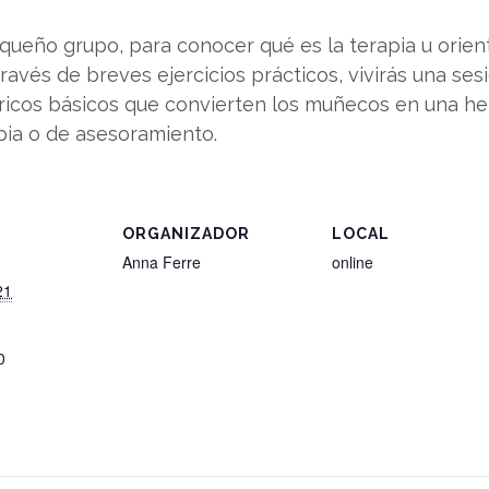
pequeño grupo, para conocer qué es la terapia u orie
ravés de breves ejercicios prácticos, vivirás una sesió
icos básicos que convierten los muñecos en una h
pia o de asesoramiento.
S
ORGANIZADOR
LOCAL
Anna Ferre
online
21
0