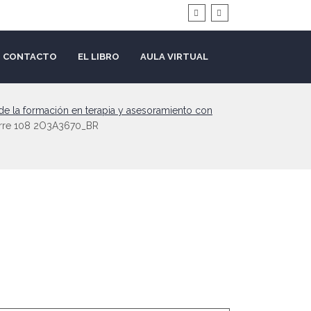
CONTACTO
EL LIBRO
AULA VIRTUAL
de la formación en terapia y asesoramiento con
erre 108 2O3A3670_BR