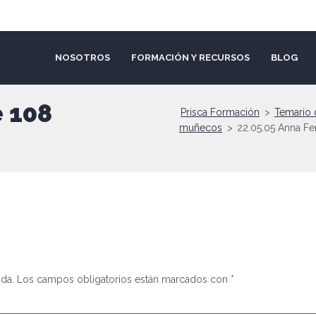
NOSOTROS
FORMACIÓN Y RECURSOS
BLOG
e 108
Prisca Formación
>
Temario 
muñecos
>
22.05.05 Anna F
ada.
Los campos obligatorios están marcados con
*