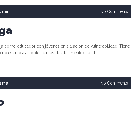
dmin
in
No Comments
ega
baja como educador con jóvenes en situación de vulnerabilidad. Tiene
frece terapia a adolescentes desde un enfoque […]
erre
in
No Comments
o