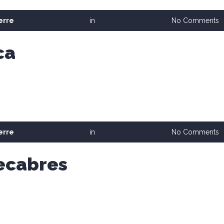
erre
in
No Comments
ca
erre
in
No Comments
ecabres