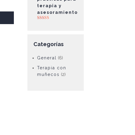
terapia y
asesoramiento
Valorado con
5.00
de 5
Categorías
General
(6)
Terapia con
muñecos
(2)