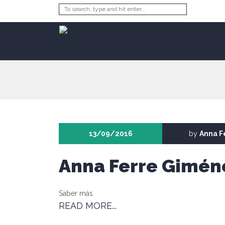
13/09/2016
by
Anna F
Anna Ferre Gimén
Saber más
READ MORE...