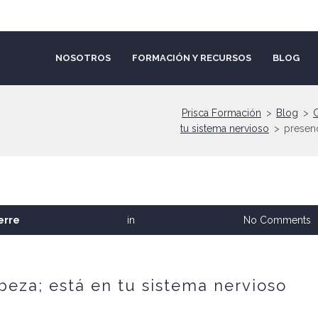
NOSOTROS
FORMACIÓN Y RECURSOS
BLOG
Prisca Formación
>
Blog
>
tu sistema nervioso
>
presen
erre
in
No Comments
abeza; está en tu sistema nervioso