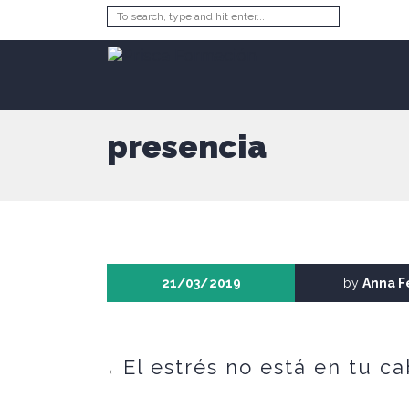
presencia
21/03/2019
by
Anna F
El estrés no está en tu c
←