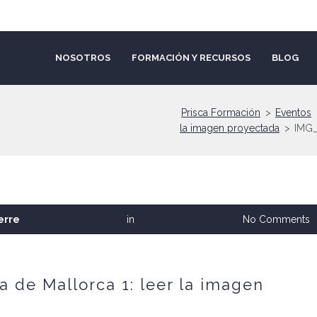
NOSOTROS
FORMACIÓN Y RECURSOS
BLOG
Prisca Formación
>
Eventos
la imagen proyectada
>
IMG_
erre
in
No Comments
de Mallorca 1: leer la imagen