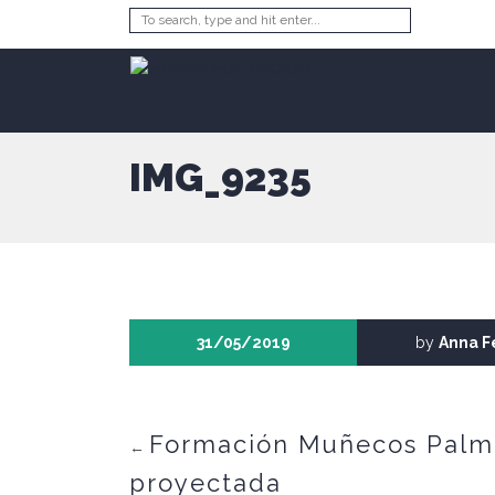
IMG_9235
31/05/2019
by
Anna F
Formación Muñecos Palma 
←
proyectada